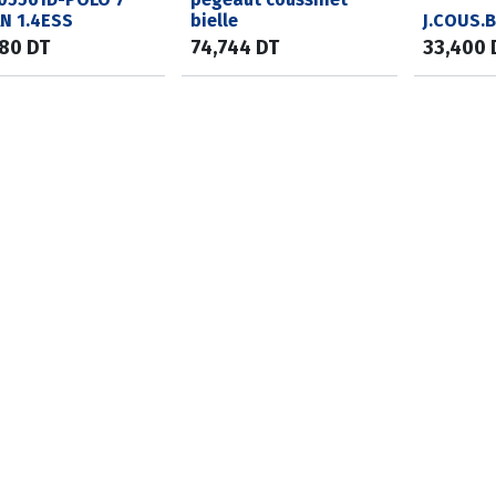
N 1.4ESS
bielle
J.COUS.B
680
DT
74,744
DT
33,400