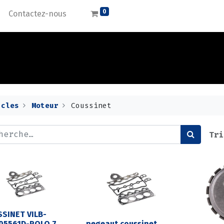
0
Contactez-nous
icles
Moteur
Coussinet
Tri
SINET VILB-
05561D-POLO 7
pegeaut coussinet