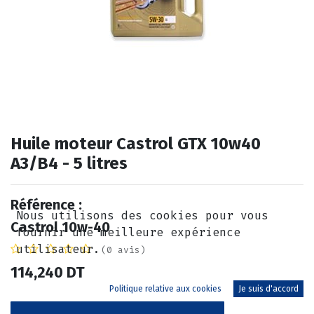
Huile moteur Castrol GTX 10w40
A3/B4 - 5 litres
Référence :
Nous utilisons des cookies pour vous
Castrol 10w-40
fournir une meilleure expérience
utilisateur.
(0 avis)
114,240
DT
Politique relative aux cookies
Je suis d'accord