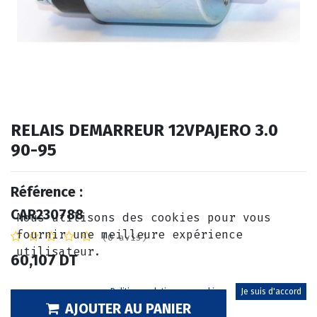
RELAIS DEMARREUR 12VPAJERO 3.0
90-95
Référence :
CAR230788
Nous utilisons des cookies pour vous
fournir une meilleure expérience
(0 avis)
utilisateur.
60,107
DT
Politique relative aux cookies
Je suis d'accord
AJOUTER AU PANIER