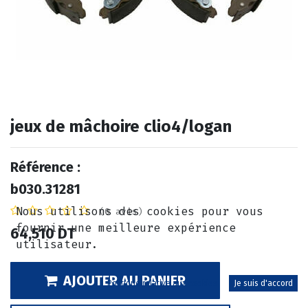
jeux de mâchoire clio4/logan
Référence :
b030.31281
Nous utilisons des cookies pour vous
(0 avis)
fournir une meilleure expérience
64,510
DT
utilisateur.
AJOUTER AU PANIER
Politique relative aux cookies
Je suis d'accord