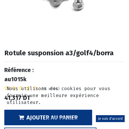
Rotule susponsion a3/golf4/borra
Référence :
au1015k
Nous utilisons des cookies pour vous
(0 avis)
fournir une meilleure expérience
41,317
DT
utilisateur.
AJOUTER AU PANIER
Politique relative aux cookies
Je suis d'accord