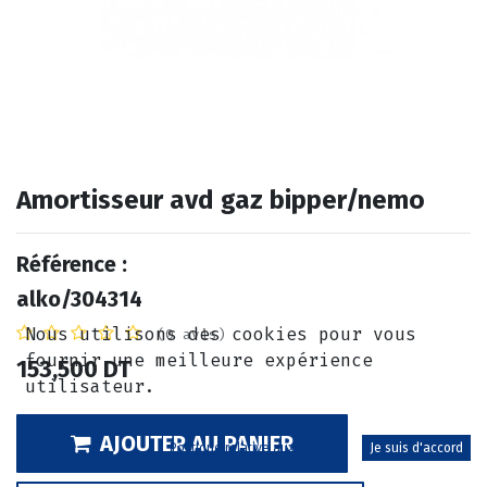
Amortisseur avd gaz bipper/nemo
Référence :
alko/304314
Nous utilisons des cookies pour vous
(0 avis)
fournir une meilleure expérience
153,500
DT
utilisateur.
AJOUTER AU PANIER
Politique relative aux cookies
Je suis d'accord