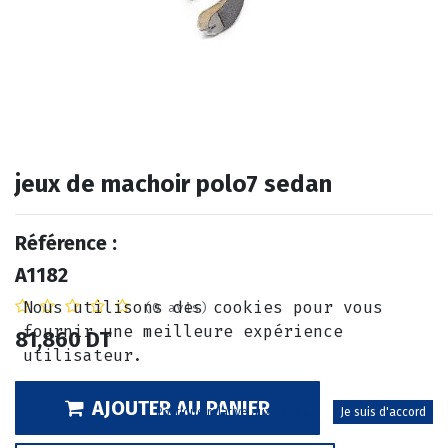
jeux de machoir polo7 sedan
Référence :
A1182
Nous utilisons des cookies pour vous
(0 avis)
fournir une meilleure expérience
81,860
DT
utilisateur.
AJOUTER AU PANIER
Politique relative aux cookies
Je suis d'accord