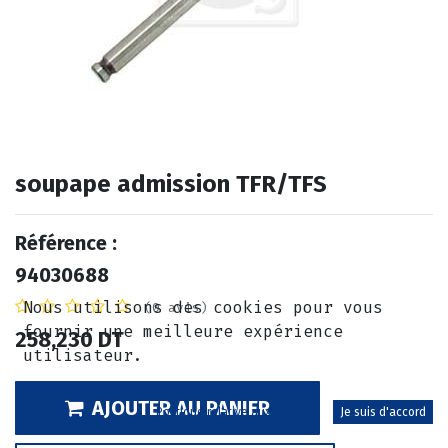
soupape admission TFR/TFS
Référence :
94030688
Nous utilisons des cookies pour vous
(0 avis)
fournir une meilleure expérience
258,230
DT
utilisateur.
AJOUTER AU PANIER
Politique relative aux cookies
Je suis d'accord