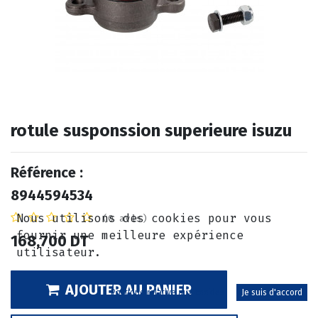
rotule susponssion superieure isuzu
Référence :
8944594534
Nous utilisons des cookies pour vous
(0 avis)
fournir une meilleure expérience
168,700
DT
utilisateur.
AJOUTER AU PANIER
Politique relative aux cookies
Je suis d'accord