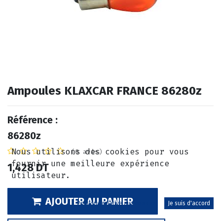
Ampoules KLAXCAR FRANCE 86280z
Référence :
86280z
Nous utilisons des cookies pour vous
(0 avis)
fournir une meilleure expérience
1,428
DT
utilisateur.
AJOUTER AU PANIER
Politique relative aux cookies
Je suis d'accord