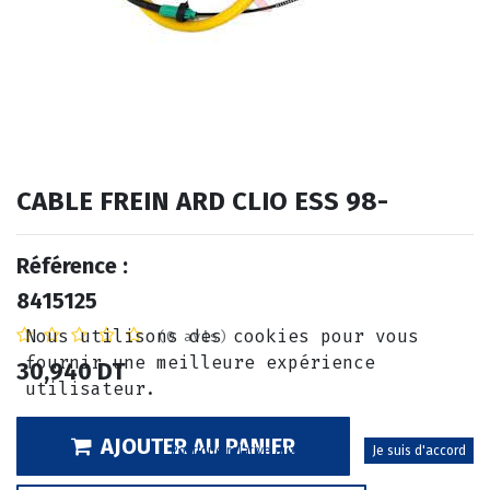
CABLE FREIN ARD CLIO ESS 98-
Référence :
8415125
Nous utilisons des cookies pour vous
(0 avis)
fournir une meilleure expérience
30,940
DT
utilisateur.
AJOUTER AU PANIER
Politique relative aux cookies
Je suis d'accord