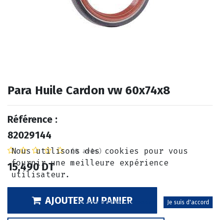
Para Huile Cardon vw 60x74x8
Référence :
82029144
Nous utilisons des cookies pour vous
(0 avis)
fournir une meilleure expérience
15,490
DT
utilisateur.
AJOUTER AU PANIER
Politique relative aux cookies
Je suis d'accord