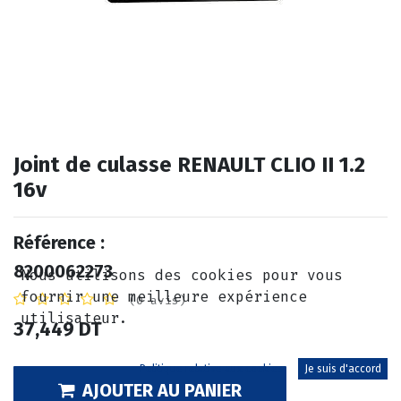
Joint de culasse RENAULT CLIO II 1.2
16v
Référence :
8200062273
Nous utilisons des cookies pour vous
fournir une meilleure expérience
(0 avis)
utilisateur.
37,449
DT
Politique relative aux cookies
Je suis d'accord
AJOUTER AU PANIER