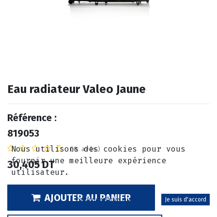
Eau radiateur Valeo Jaune
Référence :
819053
Nous utilisons des cookies pour vous
(0 avis)
fournir une meilleure expérience
30,405
DT
utilisateur.
AJOUTER AU PANIER
Politique relative aux cookies
Je suis d'accord