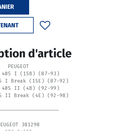
ANIER
TENANT
ption d'article
PEUGEOT
 405 I (15B) (87-93)
5 I Break (15E) (87-92)
 405 II (4B) (92-99)
5 II Break (4E) (92-98)
--------------------
PEUGEOT 381298
3RG 34089