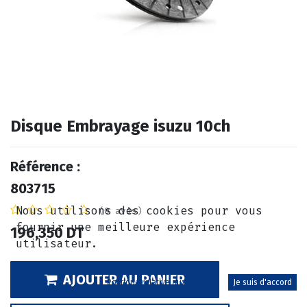
Disque Embrayage isuzu 10ch
Référence :
803715
Nous utilisons des cookies pour vous
(0 avis)
fournir une meilleure expérience
196,350
DT
utilisateur.
AJOUTER AU PANIER
Politique relative aux cookies
Je suis d'accord