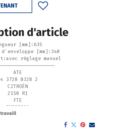
TENANT
ption d'article
ngueur [mm]:635
 d'enveloppe [mm]:340
nt:avec réglage manuel
--------------------
ATE
24 3728 0328 2
CITROËN
2150 R1
FTE
FKS05011
 travaill
PEUGEOT
2150 R1
QUINTON HAZELL