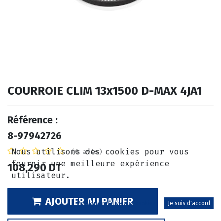
COURROIE CLIM 13x1500 D-MAX 4JA1
Référence :
8-97942726
Nous utilisons des cookies pour vous
(0 avis)
fournir une meilleure expérience
108,290
DT
utilisateur.
AJOUTER AU PANIER
Politique relative aux cookies
Je suis d'accord