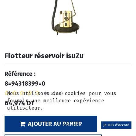
Flotteur réservoir isuZu
Référence :
8=94318399=0
Nous utilisons des cookies pour vous
(0 avis)
fournir une meilleure expérience
64,974
DT
utilisateur.
AJOUTER AU PANIER
Politique relative aux cookies
Je suis d'accord