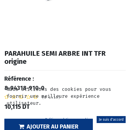
PARAHUILE SEMI ARBRE INT TFR
origine
Référence :
8-94318-910-0
Nous utilisons des cookies pour vous
fournir une meilleure expérience
(0 avis)
utilisateur.
10,115
DT
Politique relative aux cookies
Je suis d'accord
AJOUTER AU PANIER