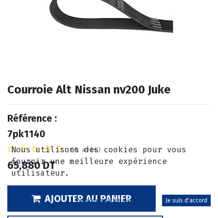
Courroie Alt Nissan nv200 Juke
Référence :
7pk1140
Nous utilisons des cookies pour vous
(0 avis)
fournir une meilleure expérience
65,880
DT
utilisateur.
AJOUTER AU PANIER
Politique relative aux cookies
Je suis d'accord