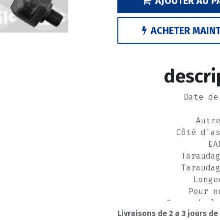
AJOUTER AU P
ACHETER MAIN
descri
Date de
Autr
Côté d'a
EA
Tarauda
Tarauda
Longe
Pour n
Gamme de l
Livraisons de 2 a 3 jours de
F