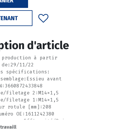
ANIER
TENANT
ption d'article
 production à partir
de:29/11/22
es spécifications:
ssemblage:Essieu avant
N:3660872433848
ge/Filetage 2:M14x1,5
ge/Filetage 1:M14x1,5
ur rotule [mm]:208
uméro OE:1611242380
a marque:Efficacité/Prix
 travaill
abricant:SASIC