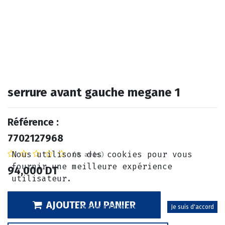
serrure avant gauche megane 1
Référence :
7702127968
Nous utilisons des cookies pour vous
(0 avis)
fournir une meilleure expérience
94,000
DT
utilisateur.
AJOUTER AU PANIER
Politique relative aux cookies
Je suis d'accord