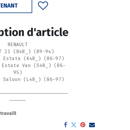
TENANT
ption d'article
RENAULT
T 21 (B48_) (89-94)
1 Estate (K48_) (86-97)
 Estate Van (S48_) (86-
95)
1 Saloon (L48_) (86-97)
------------------------
------
 travaill
NAULT 7701464037
3RG 33613
Autoparts B42534