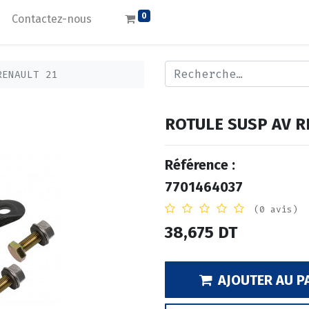
0
Contactez-nous
RENAULT 21
ROTULE SUSP AV R
Référence :
7701464037
(0 avis)
38,675
DT
AJOUTER AU P