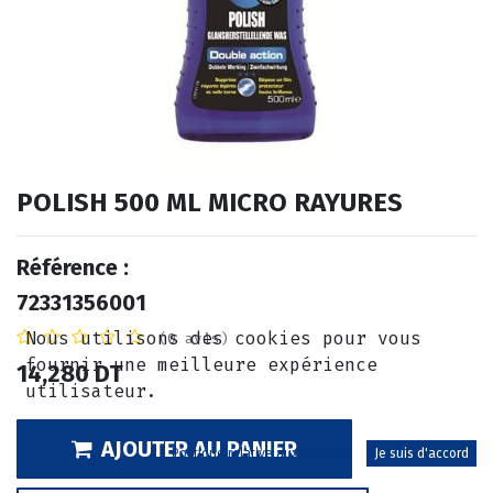
POLISH 500 ML MICRO RAYURES
Référence :
72331356001
Nous utilisons des cookies pour vous
(0 avis)
fournir une meilleure expérience
14,280
DT
utilisateur.
AJOUTER AU PANIER
Politique relative aux cookies
Je suis d'accord