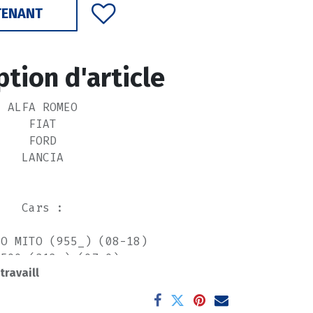
TENANT
ption d'article
ALFA ROMEO
FIAT
FORD
LANCIA
Cars :
EO MITO (955_) (08-18)
 500 (312_) (07-0)
 travaill
500 C (312_) (09-0)
UECENTO (170_) (91-99)
 Box Body/MPV (223_) (0-