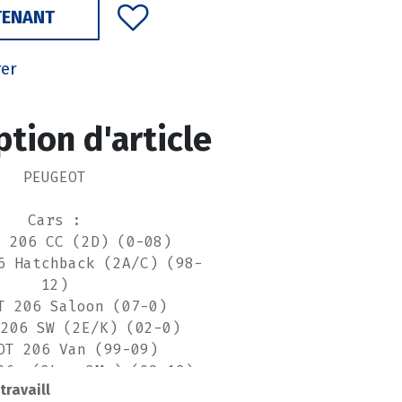
TENANT
rer
ption d'article
PEUGEOT
Cars :
T 206 CC (2D) (0-08)
6 Hatchback (2A/C) (98-
12)
T 206 Saloon (07-0)
 206 SW (2E/K) (02-0)
OT 206 Van (99-09)
06+ (2L_, 2M_) (09-13)
 travaill