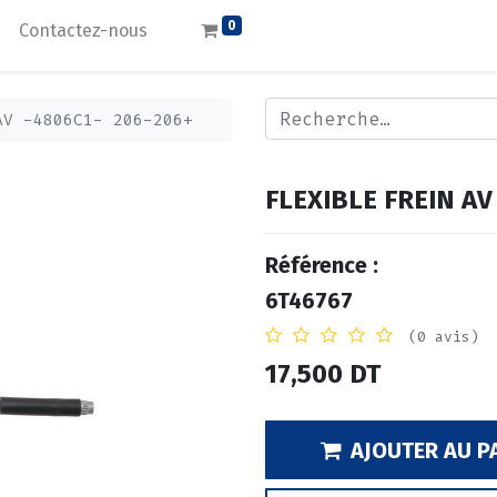
0
Contactez-nous
AV -4806C1- 206-206+
FLEXIBLE FREIN AV
Référence :
6T46767
(0 avis)
17,500
DT
AJOUTER AU P