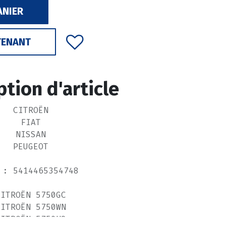
ANIER
TENANT
ption d'article
CITROËN
FIAT
NISSAN
PEUGEOT
 : 5414465354748
CITROËN 5750GC
CITROËN 5750WN
CITROËN 5750H9