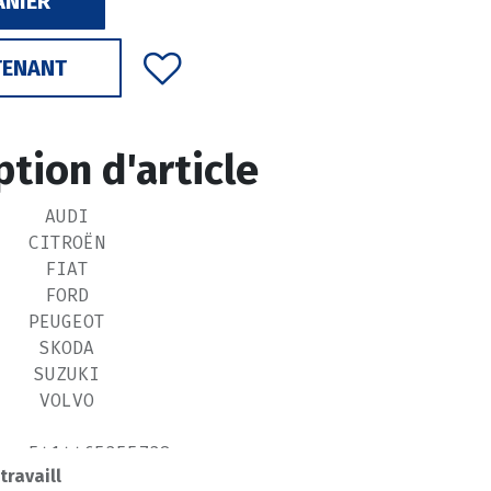
ANIER
TENANT
ption d'article
AUDI
CITROËN
FIAT
FORD
PEUGEOT
SKODA
SUZUKI
VOLVO
 : 5414465355738
 travaill