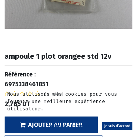
ampoule 1 plot orangee std 12v
Référence :
6975338461851
Nous utilisons des cookies pour vous
(0 avis)
fournir une meilleure expérience
2,785
DT
utilisateur.
AJOUTER AU PANIER
Politique relative aux cookies
Je suis d'accord