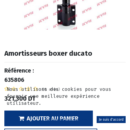
Amortisseurs boxer ducato
Référence :
635806
Nous utilisons des cookies pour vous
(0 avis)
fournir une meilleure expérience
321,300
DT
utilisateur.
AJOUTER AU PANIER
Politique relative aux cookies
Je suis d'accord