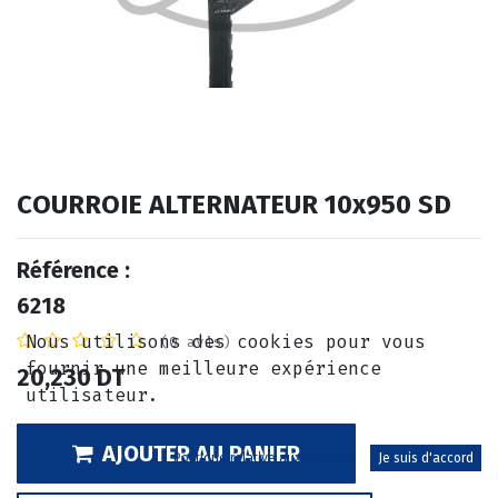
COURROIE ALTERNATEUR 10x950 SD
Référence :
6218
Nous utilisons des cookies pour vous
(0 avis)
fournir une meilleure expérience
20,230
DT
utilisateur.
AJOUTER AU PANIER
Politique relative aux cookies
Je suis d'accord