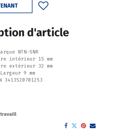
TENANT
ption d'article
Marque NTN-SNR
tre intérieur 15 mm
tre extérieur 32 mm
Largeur 9 mm
N 3413520701253
 travaill