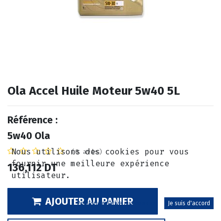
Ola Accel Huile Moteur 5w40 5L
Référence :
5w40 Ola
Nous utilisons des cookies pour vous
(0 avis)
fournir une meilleure expérience
136,112
DT
utilisateur.
AJOUTER AU PANIER
Politique relative aux cookies
Je suis d'accord