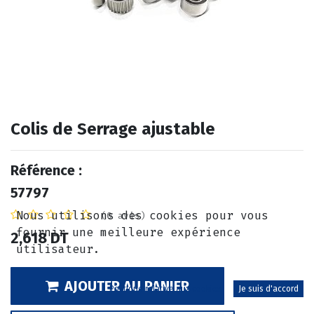
Colis de Serrage ajustable
Référence :
57797
Nous utilisons des cookies pour vous
(0 avis)
fournir une meilleure expérience
2,618
DT
utilisateur.
AJOUTER AU PANIER
Politique relative aux cookies
Je suis d'accord