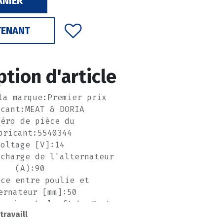
ANIER
TENANT
ption d'article
la marque:Premier prix
icant:MEAT & DORIA
méro de pièce du
bricant:5540344
Voltage [V]:14
 charge de l'alternateur
(A):90
nce entre poulie et
ernateur [mm]:50
ersion de la fiche:B+,L
 travaill
mbre de gorges:6