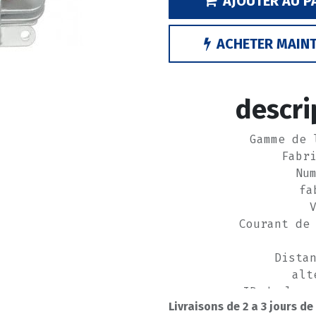
AJOUTER AU P
ACHETER MAIN
descri
Gamme de 
Fabr
Nu
fa
Courant de
Dista
alt
ID de la v
Livraisons de 2 a 3 jours de
No