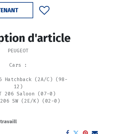
TENANT
ption d'article
PEUGEOT
Cars :
6 Hatchback (2A/C) (98-
12)
T 206 Saloon (07-0)
 206 SW (2E/K) (02-0)
------------------------
 travaill
------------