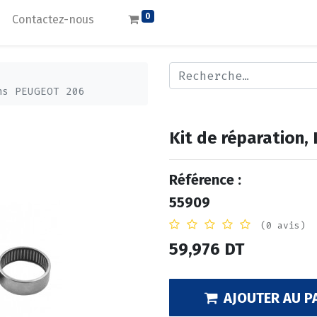
0
Contactez-nous
ns PEUGEOT 206
Kit de réparation,
Référence :
55909
(0 avis)
59,976
DT
AJOUTER AU P