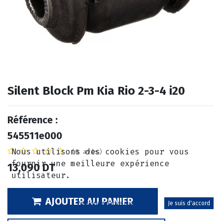
Silent Block Pm Kia Rio 2-3-4 i20
Référence :
545511e000
Nous utilisons des cookies pour vous
(0 avis)
fournir une meilleure expérience
13,090
DT
utilisateur.
AJOUTER AU PANIER
Politique relative aux cookies
Je suis d'accord