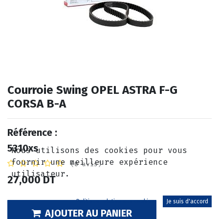
Courroie Swing OPEL ASTRA F-G
CORSA B-A
Référence :
5310xs
Nous utilisons des cookies pour vous
fournir une meilleure expérience
(0 avis)
utilisateur.
27,000
DT
Politique relative aux cookies
Je suis d'accord
AJOUTER AU PANIER