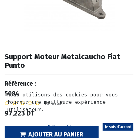
Support Moteur Metalcaucho Fiat
Punto
Référence :
5084
Nous utilisons des cookies pour vous
fournir une meilleure expérience
(0 avis)
utilisateur.
97,223
DT
Politique relative aux cookies
Je suis d'accord
AJOUTER AU PANIER