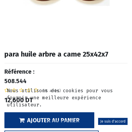
para huile arbre a came 25x42x7
Référence :
508.544
Nous utilisons des cookies pour vous
(0 avis)
fournir une meilleure expérience
12,600
DT
utilisateur.
AJOUTER AU PANIER
Politique relative aux cookies
Je suis d'accord