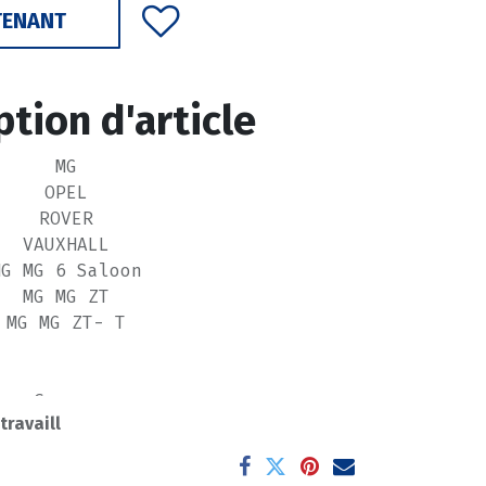
TENANT
ption d'article
MG
OPEL
ROVER
VAUXHALL
MG MG 6 Saloon
MG MG ZT
MG MG ZT- T
Cars :
 travaill
G Convertible (T98) (01-
05)