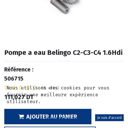
Pompe a eau Belingo C2-C3-C4 1.6Hdi
Référence :
506715
Nous utilisons des cookies pour vous
(0 avis)
fournir une meilleure expérience
111,027
DT
utilisateur.
AJOUTER AU PANIER
Politique relative aux cookies
Je suis d'accord