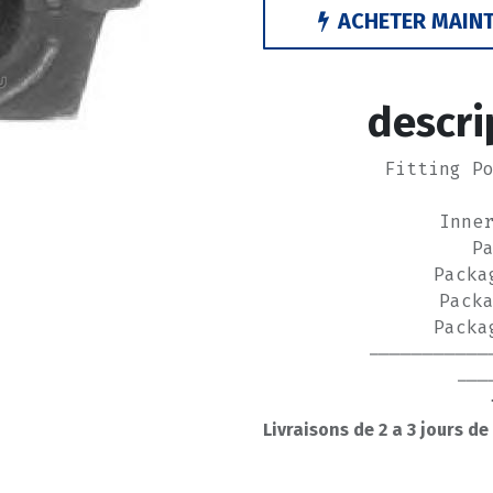
ACHETER MAIN
descri
Fitting P
Inne
P
Packa
Pack
Packa
-----------
---
Livraisons de 2 a 3 jours de
BOR
FAI 
FIR