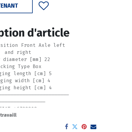
TENANT
ption d'article
osition Front Axle left
and right
r diameter [mm] 22
acking Type Box
ging length [cm] 5
aging width [cm] 4
ging height [cm] 4
------------------------
----------------
FIAT 46738808
 travaill
G & BECK BSK7125K
AutoParts SS7571K
ST LINE FSK7125K