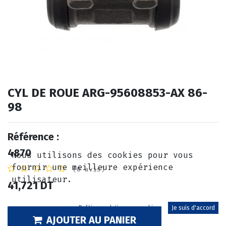
CYL DE ROUE ARG-95608853-AX 86-
98
Référence :
4870
Nous utilisons des cookies pour vous
fournir une meilleure expérience
(0 avis)
utilisateur.
41,721
DT
Politique relative aux cookies
Je suis d'accord
AJOUTER AU PANIER