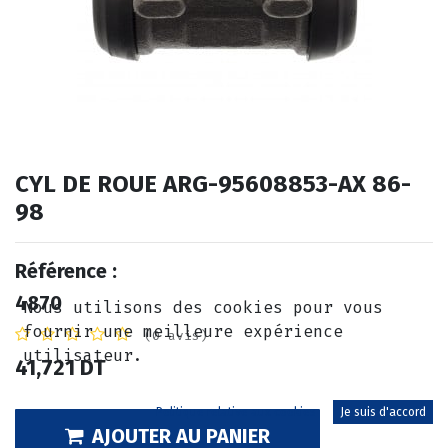
CYL DE ROUE ARG-95608853-AX 86-
98
Référence :
4870
Nous utilisons des cookies pour vous
fournir une meilleure expérience
(0 avis)
utilisateur.
41,721
DT
Politique relative aux cookies
Je suis d'accord
AJOUTER AU PANIER