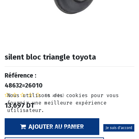
silent bloc triangle toyota
Référence :
48632=26010
Nous utilisons des cookies pour vous
(0 avis)
fournir une meilleure expérience
13,697
DT
utilisateur.
AJOUTER AU PANIER
Politique relative aux cookies
Je suis d'accord