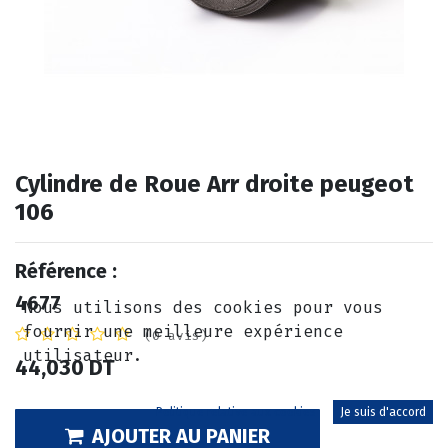
Cylindre de Roue Arr droite peugeot
106
Référence :
4677
Nous utilisons des cookies pour vous
fournir une meilleure expérience
(0 avis)
utilisateur.
44,030
DT
Politique relative aux cookies
Je suis d'accord
AJOUTER AU PANIER