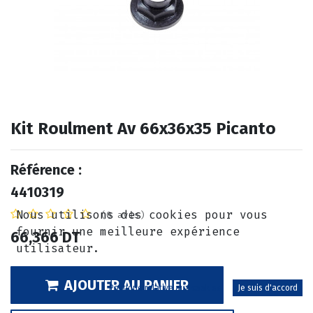
Kit Roulment Av 66x36x35 Picanto
Référence :
4410319
Nous utilisons des cookies pour vous
(0 avis)
fournir une meilleure expérience
66,366
DT
utilisateur.
AJOUTER AU PANIER
Politique relative aux cookies
Je suis d'accord