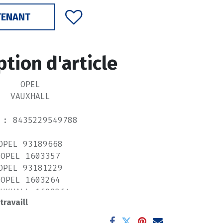
TENANT
ption d'article
OPEL
VAUXHALL
 : 8435229549788
OPEL 93189668
OPEL 1603357
OPEL 93181229
OPEL 1603264
AUXHALL 1603264
 travaill
UXHALL 93181229
AUXHALL 1603357